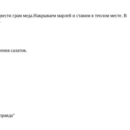
двести грам меда.Накрываем марлей и ставим в теплом месте. В
.
вления салатов.
правда"